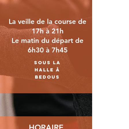
La veille de la course de
17h à 21h
Le matin du départ de
6h30 à 7h45
sous la
halle à
Bedous
HORAIRE