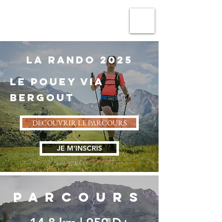
TRAIL MONTAN'ASPE
LA RANDO 2025
le Pouey via
Bergout
DECOUVRIR LE PARCOURS
JE M'INSCRIS
PARCOURS