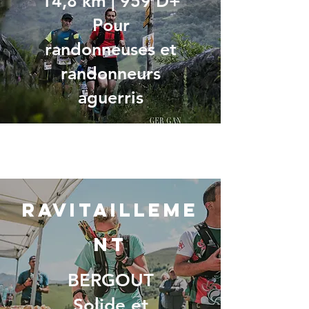
14,8 km | 959 D+
Pour
randonneuses et
randonneurs
aguerris
RAVITAILLEME
NT
BERGOUT
Solide et