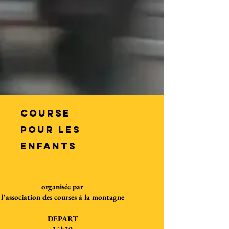
COURSE
POUR LES
ENFANTS
organisée par
l'association des courses à la montagne
DEPART