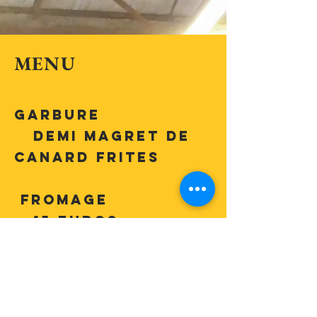
MENU
Garbure
demi magret de
canard frites
fromage
15 Euros
à commander en ligne
RETOUR