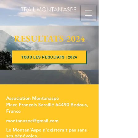
TRAIL MONTAN'ASPE
RESULTATS 2024
TOUS LES RESULTATS | 2024
Association Montanaspe
Place François Saraillé 64490 Bedous,
France
montanaspe@gmail.com
Le Montan'Aspe n'existerait pas sans
ses bénévoles...